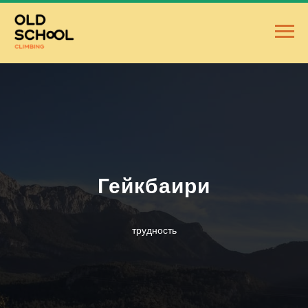
Гейкбаири
трудность