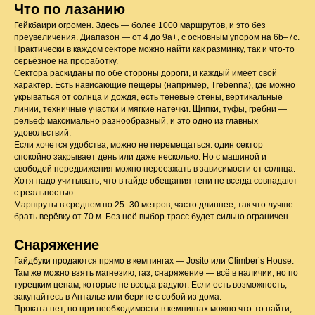
Что по лазанию
Гейкбаири огромен. Здесь — более 1000 маршрутов, и это без
преувеличения. Диапазон — от 4 до 9a+, с основным упором на 6b–7c.
Практически в каждом секторе можно найти как разминку, так и что-то
серьёзное на проработку.
Сектора раскиданы по обе стороны дороги, и каждый имеет свой
характер. Есть нависающие пещеры (например, Trebenna), где можно
укрываться от солнца и дождя, есть теневые стены, вертикальные
линии, техничные участки и мягкие натечки. Щипки, туфы, гребни —
рельеф максимально разнообразный, и это одно из главных
удовольствий.
Если хочется удобства, можно не перемещаться: один сектор
спокойно закрывает день или даже несколько. Но с машиной и
свободой передвижения можно переезжать в зависимости от солнца.
Хотя надо учитывать, что в гайде обещания тени не всегда совпадают
с реальностью.
Маршруты в среднем по 25–30 метров, часто длиннее, так что лучше
брать верёвку от 70 м. Без неё выбор трасс будет сильно ограничен.
Снаряжение
Гайдбуки продаются прямо в кемпингах — Josito или Climber’s House.
Там же можно взять магнезию, газ, снаряжение — всё в наличии, но по
турецким ценам, которые не всегда радуют. Если есть возможность,
закупайтесь в Анталье или берите с собой из дома.
Проката нет, но при необходимости в кемпингах можно что-то найти,