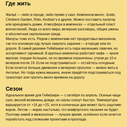
Где жить
Жильё — либо в городе, либо прямо у скал. Кемпингов много: Josito,
Climbers Garden, Rido, Kezban’s и другие. Можно поставить палатку
или арендовать домик. Атмосфера в кемпингах — отдельный пласт
впечатлений. Люди со всего мира, вечерние разговоры, общие ужины
и абсолютная скалолазная среда.
Минусы тоже есть. Рядом с кемпингами нет продуктовых магазинов,
так что основную еду лучше закупать заранее — в городе или по
дороге. В самой деревне Гейкбаири есть пара маленьких лавочек, но
ассортимент скромный. В крупных кемпингах работают кафе — кухня
вкусная, порции большие, но по времени ограничены: утром до 10 и
вечером после 19. Если не подстраиваться — остаётесь голодным.
Если хочется больше движения и вечерних прогулок — можно жить в
Анталье. Но тогда нужна машина, иначе придётся подстраиваться под
транспорт или тратить много времени на дорогу.
Сезон
Идеальное время для Гейкбаири — с октября по апрель. Осенью чаще
сухо, весной возможны дожди, но скалы сохнут быстро. Температура
варьируется от +16 до +25, хотя в солнечные дни может быть ощутимо
жарче. Летом — жарко настолько, что комфортного лазания не будет.
Поэтому зимой и межсезонье — лучшее время, особенно если хочется
поработать над сложными проектами в прохладе.